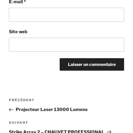
E-mail
*
Site web
Navigation
Article
PRÉCÉDENT
de
précédent
Projecteur Laser 13000 Lumens
l’article
Article
SUIVANT
suivant
Strike Array 2 – CHAUVET PROFESSIONAL