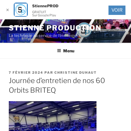
StiennePROD
✕
VOIR
GRATUIT
Sur Google Play
Aller
STIENNE PRODUCTION
au
La technique au service de l'événement
contenu
principal
Menu
PUBLIÉ
7 FÉVRIER 2024
PAR
CHRISTINE DUHAUT
LE
Journée d’entretien de nos 60
Orbits BRITEQ